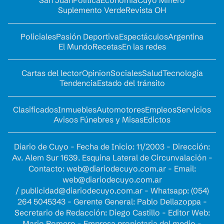
San Juan
Política
Economía
Cuyo Minero
Suplemento Verde
Revista OH
Policiales
Pasión Deportiva
Espectáculos
Argentina
El Mundo
Recetas
En las redes
Cartas del lector
Opinion
Sociales
Salud
Tecnología
Tendencia
Estado del tránsito
Clasificados
Inmuebles
Automotores
Empleos
Servicios
Avisos Fúnebres y Misas
Edictos
Diario de Cuyo - Fecha de Inicio: 11/2003 - Dirección:
Av. Alem Sur 1639. Esquina Lateral de Circunvalación -
Contacto:
web@diariodecuyo.com.ar
- Email:
web@diariodecuyo.com.ar
/
publicidad@diariodecuyo.com.ar
-
Whatsapp: (054)
264 5045343 - Gerente General: Pablo Dellazoppa -
Secretario de Redacción: Diego Castillo - Editor Web:
Mario Romero - Empresa propietaria del medio -