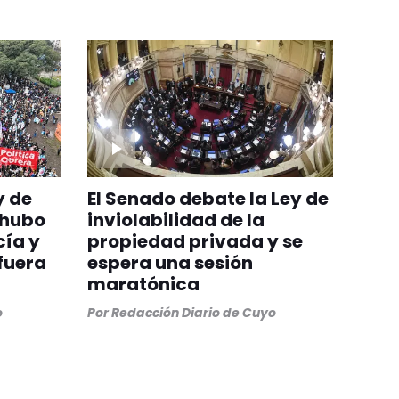
y de
El Senado debate la Ley de
 hubo
inviolabilidad de la
cía y
propiedad privada y se
fuera
espera una sesión
maratónica
o
Por
Redacción Diario de Cuyo