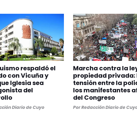
quismo respaldó el
Marcha contra la le
do con Vicuña y
propiedad privada:
que Iglesia sea
tensión entre la poli
onista del
los manifestantes a
ollo
del Congreso
ción Diario de Cuyo
Por
Redacción Diario de Cuy