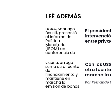
LEÉ ADEMÁS
El presiden
intervenció
entre priv
Con los US
otra fuent
marcha la 
Por
Fernando O