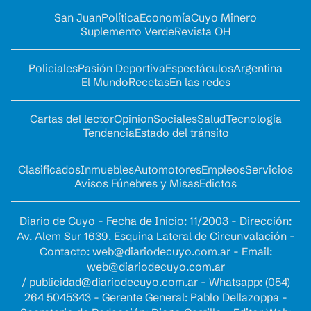
San Juan
Política
Economía
Cuyo Minero
Suplemento Verde
Revista OH
Policiales
Pasión Deportiva
Espectáculos
Argentina
El Mundo
Recetas
En las redes
Cartas del lector
Opinion
Sociales
Salud
Tecnología
Tendencia
Estado del tránsito
Clasificados
Inmuebles
Automotores
Empleos
Servicios
Avisos Fúnebres y Misas
Edictos
Diario de Cuyo - Fecha de Inicio: 11/2003 - Dirección:
Av. Alem Sur 1639. Esquina Lateral de Circunvalación -
Contacto:
web@diariodecuyo.com.ar
- Email:
web@diariodecuyo.com.ar
/
publicidad@diariodecuyo.com.ar
-
Whatsapp: (054)
264 5045343 - Gerente General: Pablo Dellazoppa -