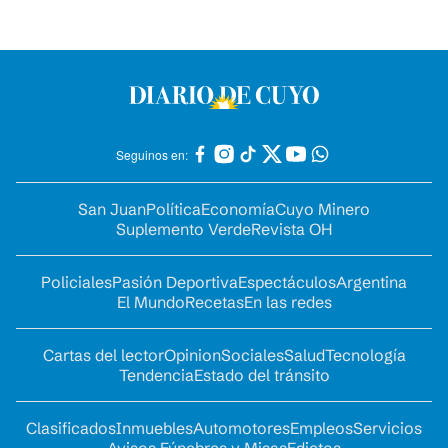
Seguinos en:
San Juan
Política
Economía
Cuyo Minero
Suplemento Verde
Revista OH
Policiales
Pasión Deportiva
Espectáculos
Argentina
El Mundo
Recetas
En las redes
Cartas del lector
Opinion
Sociales
Salud
Tecnología
Tendencia
Estado del tránsito
Clasificados
Inmuebles
Automotores
Empleos
Servicios