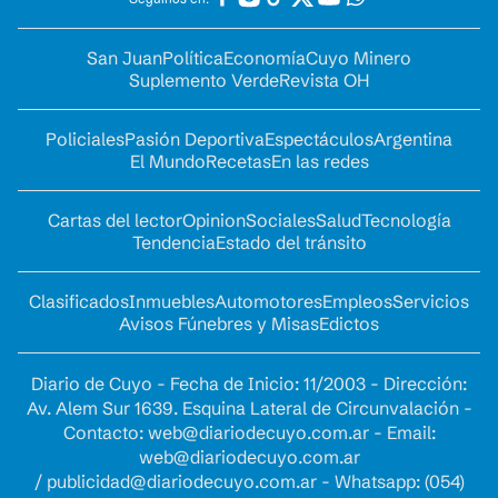
San Juan
Política
Economía
Cuyo Minero
Suplemento Verde
Revista OH
Policiales
Pasión Deportiva
Espectáculos
Argentina
El Mundo
Recetas
En las redes
Cartas del lector
Opinion
Sociales
Salud
Tecnología
Tendencia
Estado del tránsito
Clasificados
Inmuebles
Automotores
Empleos
Servicios
Avisos Fúnebres y Misas
Edictos
Diario de Cuyo - Fecha de Inicio: 11/2003 - Dirección:
Av. Alem Sur 1639. Esquina Lateral de Circunvalación -
Contacto:
web@diariodecuyo.com.ar
- Email:
web@diariodecuyo.com.ar
/
publicidad@diariodecuyo.com.ar
-
Whatsapp: (054)