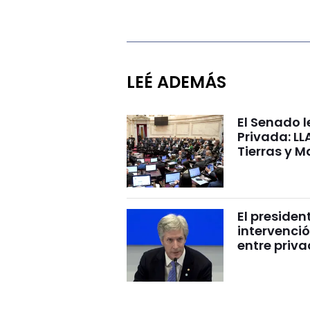
LEÉ ADEMÁS
El Senado l
Privada: LL
Tierras y M
El presiden
intervenció
entre priv