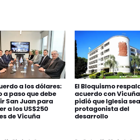
uerdo a los dólares:
El Bloquismo respald
o a paso que debe
acuerdo con Vicuña
ir San Juan para
pidió que Iglesia se
r a los US$250
protagonista del
es de Vicuña
desarrollo