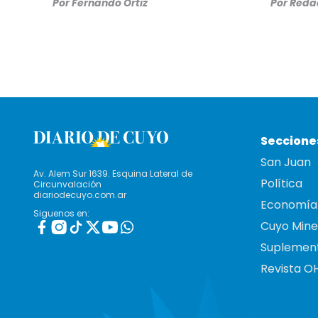
Por
Fernando Ortiz
Por
Redac
Seccione
San Juan
Av. Alem Sur 1639. Esquina Lateral de
Política
Circunvalación
diariodecuyo.com.ar
Economía
Siguenos en:
Cuyo Mine
Suplemen
Revista O