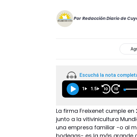
Por
Redacción Diario de Cuy
Agr
Escuchá la nota complet
1
1.5
10
10
La firma Freixenet cumple en 
junto a la vitivinicultura Mu
una empresa familiar -o al me
bodegas- es la más grande d