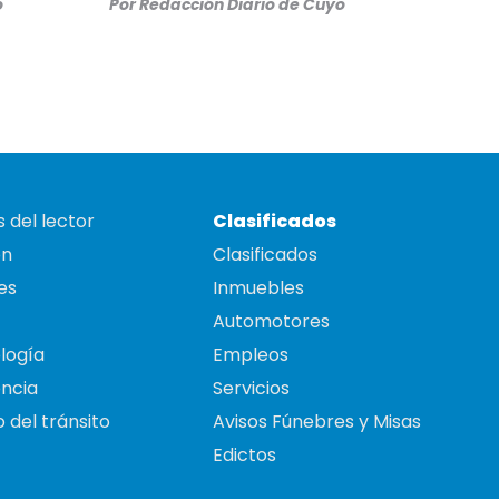
o
Por
Redacción Diario de Cuyo
 del lector
Clasificados
on
Clasificados
es
Inmuebles
Automotores
logía
Empleos
ncia
Servicios
 del tránsito
Avisos Fúnebres y Misas
Edictos