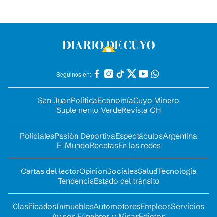
Seguinos en:
San Juan
Política
Economía
Cuyo Minero
Suplemento Verde
Revista OH
Policiales
Pasión Deportiva
Espectáculos
Argentina
El Mundo
Recetas
En las redes
Cartas del lector
Opinion
Sociales
Salud
Tecnología
Tendencia
Estado del tránsito
Clasificados
Inmuebles
Automotores
Empleos
Servicios
Avisos Fúnebres y Misas
Edictos