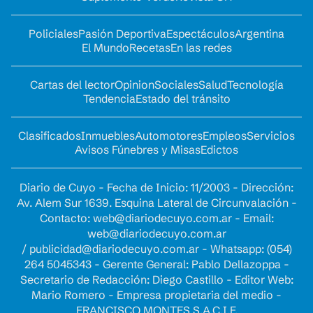
Policiales
Pasión Deportiva
Espectáculos
Argentina
El Mundo
Recetas
En las redes
Cartas del lector
Opinion
Sociales
Salud
Tecnología
Tendencia
Estado del tránsito
Clasificados
Inmuebles
Automotores
Empleos
Servicios
Avisos Fúnebres y Misas
Edictos
Diario de Cuyo - Fecha de Inicio: 11/2003 - Dirección:
Av. Alem Sur 1639. Esquina Lateral de Circunvalación -
Contacto:
web@diariodecuyo.com.ar
- Email:
web@diariodecuyo.com.ar
/
publicidad@diariodecuyo.com.ar
-
Whatsapp: (054)
264 5045343 - Gerente General: Pablo Dellazoppa -
Secretario de Redacción: Diego Castillo - Editor Web:
Mario Romero - Empresa propietaria del medio -
FRANCISCO MONTES S.A.C.I.F.