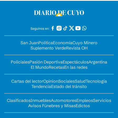
Seguinos en:
San Juan
Política
Economía
Cuyo Minero
Suplemento Verde
Revista OH
Policiales
Pasión Deportiva
Espectáculos
Argentina
El Mundo
Recetas
En las redes
Cartas del lector
Opinion
Sociales
Salud
Tecnología
Tendencia
Estado del tránsito
Clasificados
Inmuebles
Automotores
Empleos
Servicios
Avisos Fúnebres y Misas
Edictos