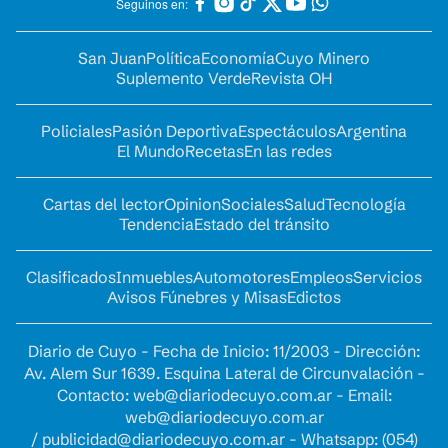
Seguinos en:
San Juan
Política
Economía
Cuyo Minero
Suplemento Verde
Revista OH
Policiales
Pasión Deportiva
Espectáculos
Argentina
El Mundo
Recetas
En las redes
Cartas del lector
Opinion
Sociales
Salud
Tecnología
Tendencia
Estado del tránsito
Clasificados
Inmuebles
Automotores
Empleos
Servicios
Avisos Fúnebres y Misas
Edictos
Diario de Cuyo - Fecha de Inicio: 11/2003 - Dirección:
Av. Alem Sur 1639. Esquina Lateral de Circunvalación -
Contacto:
web@diariodecuyo.com.ar
- Email:
web@diariodecuyo.com.ar
/
publicidad@diariodecuyo.com.ar
-
Whatsapp: (054)