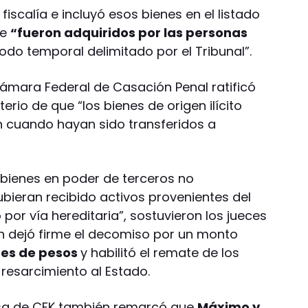
 fiscalía e incluyó esos bienes en el listado
ue
“fueron adquiridos por las personas
odo temporal delimitado por el Tribunal”.
ámara Federal de Casación Penal ratificó
terio de que “los bienes de origen ilícito
 cuando hayan sido transferidos a
bienes en poder de terceros no
ieran recibido activos provenientes del
so por vía hereditaria”, sostuvieron los jueces
ón dejó firme el decomiso por un monto
nes de pesos
y habilitó el remate de los
 resarcimiento al Estado.
nsa de CFK también remarcó que
Máximo y