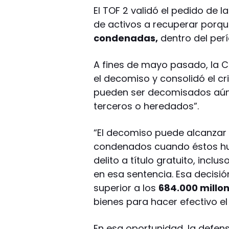
El TOF 2 validó el pedido de la
de activos a recuperar porq
condenadas,
dentro del perí
A fines de mayo pasado, la C
el decomiso y consolidó el cri
pueden ser decomisados aún
terceros o heredados”.
“El decomiso puede alcanzar 
condenados cuando éstos hub
delito a título gratuito, inclu
en esa sentencia. Esa decisi
superior a los
684.000 millo
bienes para hacer efectivo el
En esa oportunidad, la defe