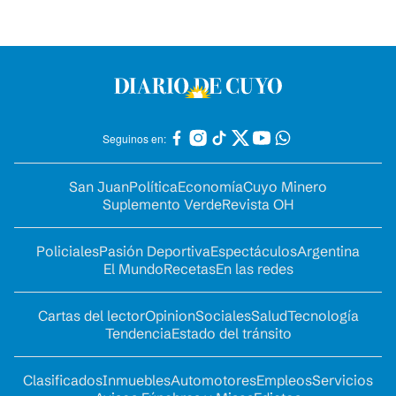
Seguinos en:
San Juan
Política
Economía
Cuyo Minero
Suplemento Verde
Revista OH
Policiales
Pasión Deportiva
Espectáculos
Argentina
El Mundo
Recetas
En las redes
Cartas del lector
Opinion
Sociales
Salud
Tecnología
Tendencia
Estado del tránsito
Clasificados
Inmuebles
Automotores
Empleos
Servicios