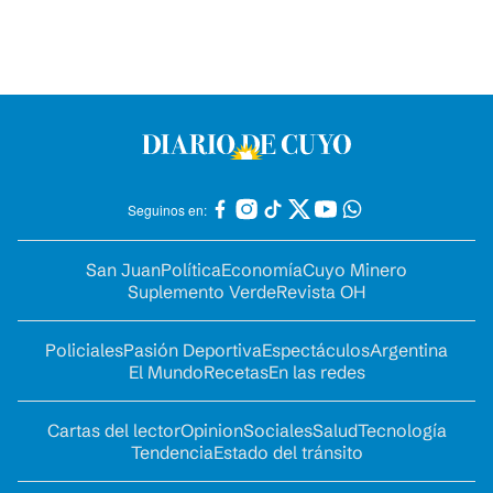
Seguinos en:
San Juan
Política
Economía
Cuyo Minero
Suplemento Verde
Revista OH
Policiales
Pasión Deportiva
Espectáculos
Argentina
El Mundo
Recetas
En las redes
Cartas del lector
Opinion
Sociales
Salud
Tecnología
Tendencia
Estado del tránsito