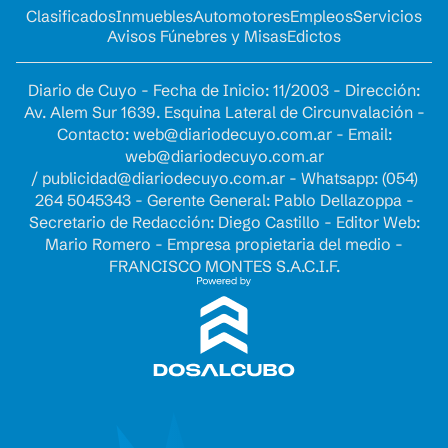
Clasificados
Inmuebles
Automotores
Empleos
Servicios
Avisos Fúnebres y Misas
Edictos
Diario de Cuyo - Fecha de Inicio: 11/2003 - Dirección:
Av. Alem Sur 1639. Esquina Lateral de Circunvalación -
Contacto:
web@diariodecuyo.com.ar
- Email:
web@diariodecuyo.com.ar
/
publicidad@diariodecuyo.com.ar
-
Whatsapp: (054)
264 5045343 - Gerente General: Pablo Dellazoppa -
Secretario de Redacción: Diego Castillo - Editor Web:
Mario Romero - Empresa propietaria del medio -
FRANCISCO MONTES S.A.C.I.F.