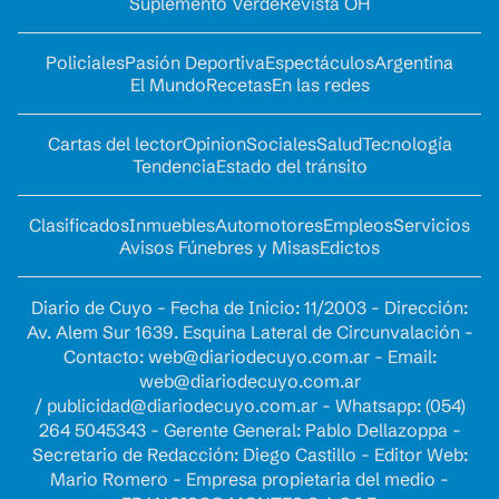
Suplemento Verde
Revista OH
Policiales
Pasión Deportiva
Espectáculos
Argentina
El Mundo
Recetas
En las redes
Cartas del lector
Opinion
Sociales
Salud
Tecnología
Tendencia
Estado del tránsito
Clasificados
Inmuebles
Automotores
Empleos
Servicios
Avisos Fúnebres y Misas
Edictos
Diario de Cuyo - Fecha de Inicio: 11/2003 - Dirección:
Av. Alem Sur 1639. Esquina Lateral de Circunvalación -
Contacto:
web@diariodecuyo.com.ar
- Email:
web@diariodecuyo.com.ar
/
publicidad@diariodecuyo.com.ar
-
Whatsapp: (054)
264 5045343 - Gerente General: Pablo Dellazoppa -
Secretario de Redacción: Diego Castillo - Editor Web:
Mario Romero - Empresa propietaria del medio -