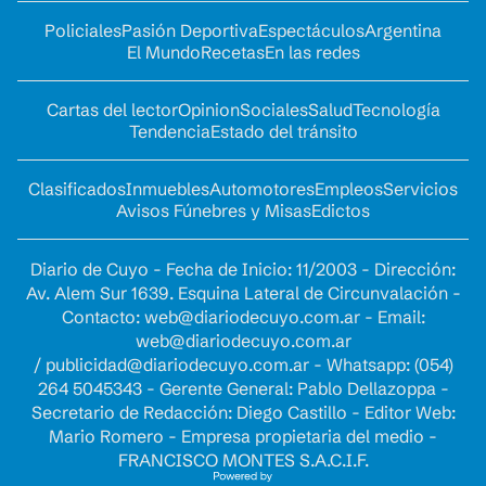
Policiales
Pasión Deportiva
Espectáculos
Argentina
El Mundo
Recetas
En las redes
Cartas del lector
Opinion
Sociales
Salud
Tecnología
Tendencia
Estado del tránsito
Clasificados
Inmuebles
Automotores
Empleos
Servicios
Avisos Fúnebres y Misas
Edictos
Diario de Cuyo - Fecha de Inicio: 11/2003 - Dirección:
Av. Alem Sur 1639. Esquina Lateral de Circunvalación -
Contacto:
web@diariodecuyo.com.ar
- Email:
web@diariodecuyo.com.ar
/
publicidad@diariodecuyo.com.ar
-
Whatsapp: (054)
264 5045343 - Gerente General: Pablo Dellazoppa -
Secretario de Redacción: Diego Castillo - Editor Web:
Mario Romero - Empresa propietaria del medio -
FRANCISCO MONTES S.A.C.I.F.