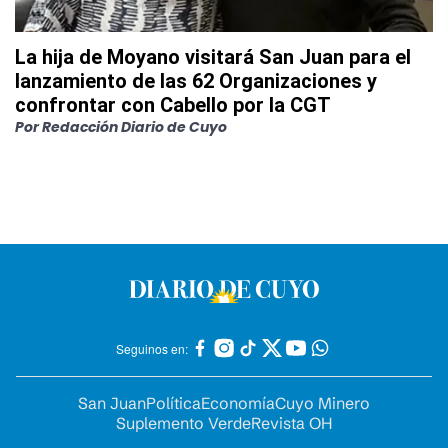
La hija de Moyano visitará San Juan para el
lanzamiento de las 62 Organizaciones y
confrontar con Cabello por la CGT
Por
Redacción Diario de Cuyo
Seguinos en:
San Juan
Política
Economía
Cuyo Minero
Suplemento Verde
Revista OH