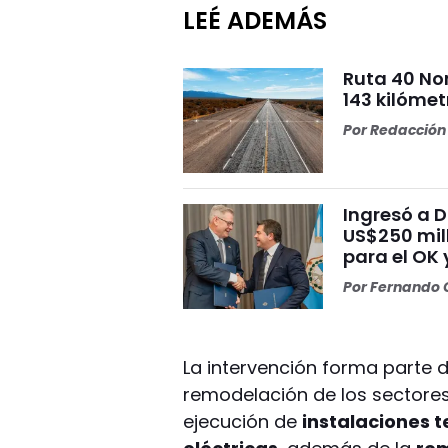
LEÉ ADEMÁS
Ruta 40 No
143 kilómet
Por
Redacción 
Ingresó a 
US$250 mill
para el OK 
Por
Fernando O
La intervención forma parte d
remodelación de los sectores
ejecución de
instalaciones 