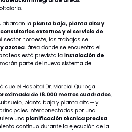
odelación integral de áreas
pitalario.
as abarcan la
planta baja, planta alta y
s
consultorios externos y el servicio de
 el sector noroeste, los trabajos se
 y azotea
, área donde se encuentra el
s azoteas está prevista la
instalación de
marán parte del nuevo sistema de
có que el Hospital Dr. Marcial Quiroga
aproximada de 18.000 metros cuadrados
,
subsuelo, planta baja y planta alta— y
principales interconectados por una
quiere una
planificación técnica precisa
iento continuo durante la ejecución de la