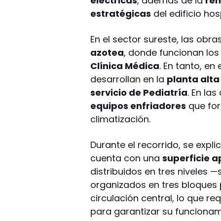
eléctricas
, además de la
rem
estratégicas
del edificio hos
En el sector sureste, las obr
azotea
, donde funcionan lo
Clínica Médica
. En tanto, en
desarrollan en la
planta alta
servicio de Pediatría
. En la
equipos enfriadores
que for
climatización.
Durante el recorrido, se expli
cuenta con una
superficie 
distribuidos en tres niveles —
organizados en tres bloques 
circulación central, lo que re
para garantizar su funcionam