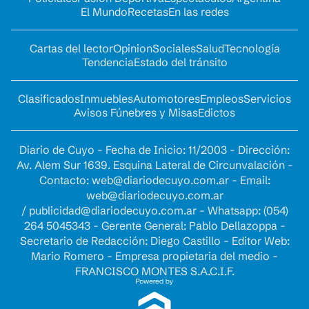
El Mundo
Recetas
En las redes
Cartas del lector
Opinion
Sociales
Salud
Tecnología
Tendencia
Estado del tránsito
Clasificados
Inmuebles
Automotores
Empleos
Servicios
Avisos Fúnebres y Misas
Edictos
Diario de Cuyo - Fecha de Inicio: 11/2003 - Dirección:
Av. Alem Sur 1639. Esquina Lateral de Circunvalación -
Contacto:
web@diariodecuyo.com.ar
- Email:
web@diariodecuyo.com.ar
/
publicidad@diariodecuyo.com.ar
-
Whatsapp: (054)
264 5045343 - Gerente General: Pablo Dellazoppa -
Secretario de Redacción: Diego Castillo - Editor Web:
Mario Romero - Empresa propietaria del medio -
FRANCISCO MONTES S.A.C.I.F.