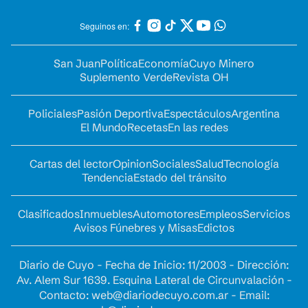
Seguinos en:
San Juan
Política
Economía
Cuyo Minero
Suplemento Verde
Revista OH
Policiales
Pasión Deportiva
Espectáculos
Argentina
El Mundo
Recetas
En las redes
Cartas del lector
Opinion
Sociales
Salud
Tecnología
Tendencia
Estado del tránsito
Clasificados
Inmuebles
Automotores
Empleos
Servicios
Avisos Fúnebres y Misas
Edictos
Diario de Cuyo - Fecha de Inicio: 11/2003 - Dirección:
Av. Alem Sur 1639. Esquina Lateral de Circunvalación -
Contacto:
web@diariodecuyo.com.ar
- Email: