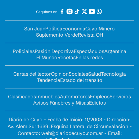
Seguinos en:
San Juan
Política
Economía
Cuyo Minero
Suplemento Verde
Revista OH
Policiales
Pasión Deportiva
Espectáculos
Argentina
El Mundo
Recetas
En las redes
Cartas del lector
Opinion
Sociales
Salud
Tecnología
Tendencia
Estado del tránsito
Clasificados
Inmuebles
Automotores
Empleos
Servicios
Avisos Fúnebres y Misas
Edictos
Diario de Cuyo - Fecha de Inicio: 11/2003 - Dirección:
Av. Alem Sur 1639. Esquina Lateral de Circunvalación -
Contacto:
web@diariodecuyo.com.ar
- Email: