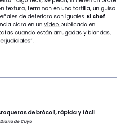
stán algo feas, se pelan; si tienen un brote
n textura, terminan en una tortilla, un guiso
señales de deterioro son iguales.
El chef
ncia clara en un
vídeo
publicado en
tatas cuando están arrugadas y blandas,
rjudiciales”.
roquetas de brócoli, rápida y fácil
Diario de Cuyo