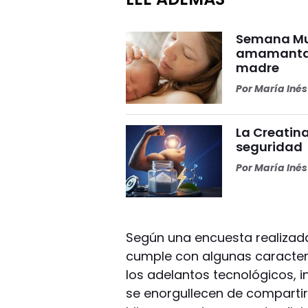
Semana Mun
amamantar 
madre
Por
María Iné
La Creatina
seguridad
Por
María Iné
Según una encuesta realizad
cumple con algunas caracterí
los adelantos tecnológicos, i
se enorgullecen de compartir