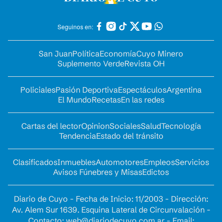
Seguinos en:
San Juan
Política
Economía
Cuyo Minero
Suplemento Verde
Revista OH
Policiales
Pasión Deportiva
Espectáculos
Argentina
El Mundo
Recetas
En las redes
Cartas del lector
Opinion
Sociales
Salud
Tecnología
Tendencia
Estado del tránsito
Clasificados
Inmuebles
Automotores
Empleos
Servicios
Avisos Fúnebres y Misas
Edictos
Diario de Cuyo - Fecha de Inicio: 11/2003 - Dirección:
Av. Alem Sur 1639. Esquina Lateral de Circunvalación -
Contacto:
web@diariodecuyo.com.ar
- Email: