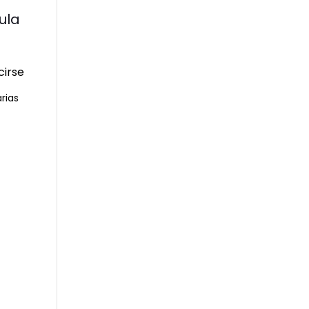
ula
rias