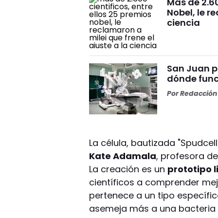
Más de 2.60
Nobel, le r
ciencia
San Juan p
dónde func
Por
Redacción 
La célula, bautizada "Spudcell
Kate Adamala
, profesora de
La creación es un
prototipo l
científicos a comprender mejo
pertenece a un tipo específi
asemeja más a una bacteria 