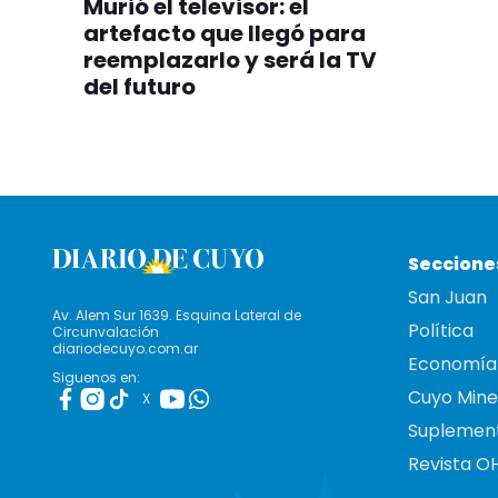
Murió el televisor: el
artefacto que llegó para
reemplazarlo y será la TV
del futuro
Seccione
San Juan
Av. Alem Sur 1639. Esquina Lateral de
Política
Circunvalación
diariodecuyo.com.ar
Economía
Siguenos en:
Cuyo Mine
X
Suplemen
Revista O