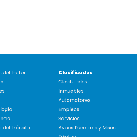
 del lector
Clasificados
on
Clasificados
es
Inmuebles
Automotores
logía
Empleos
ncia
Servicios
 del tránsito
Avisos Fúnebres y Misas
Edictos