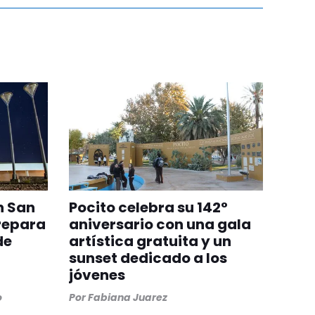
n San
Pocito celebra su 142°
repara
aniversario con una gala
de
artística gratuita y un
sunset dedicado a los
jóvenes
o
Por
Fabiana Juarez