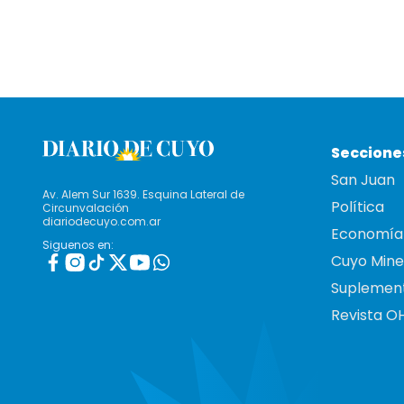
Seccione
San Juan
Av. Alem Sur 1639. Esquina Lateral de
Política
Circunvalación
diariodecuyo.com.ar
Economía
Siguenos en:
Cuyo Mine
Suplemen
Revista O