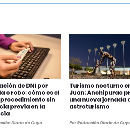
ción de DNI por
Turismo nocturno e
a o robo: cómo es el
Juan: Anchipurac p
procedimiento sin
una nueva jornada 
ia previa en la
astroturismo
cia
ción Diario de Cuyo
Por
Redacción Diario de Cuy