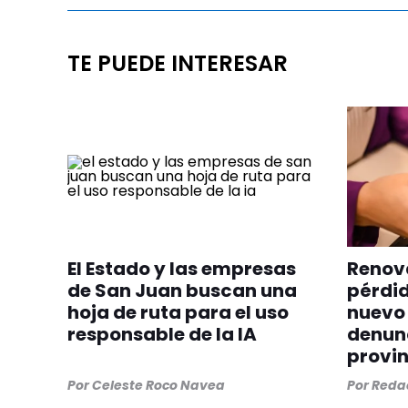
TE PUEDE INTERESAR
El Estado y las empresas
Renova
de San Juan buscan una
pérdid
hoja de ruta para el uso
nuevo 
responsable de la IA
denunc
provin
Por
Celeste Roco Navea
Por
Redac