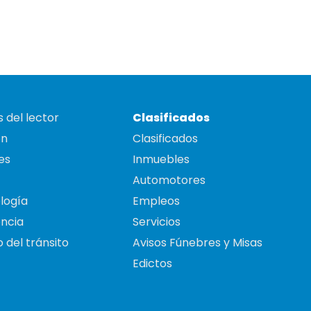
 del lector
Clasificados
on
Clasificados
es
Inmuebles
Automotores
logía
Empleos
ncia
Servicios
 del tránsito
Avisos Fúnebres y Misas
Edictos