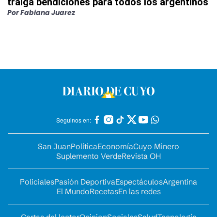
traiga bendiciones para todos los argentinos
Por
Fabiana Juarez
Seguinos en:
San Juan
Política
Economía
Cuyo Minero
Suplemento Verde
Revista OH
Policiales
Pasión Deportiva
Espectáculos
Argentina
El Mundo
Recetas
En las redes