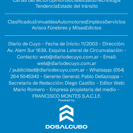
Cartas del lector
Opinion
Sociales
Salud
Tecnología
Tendencia
Estado del tránsito
Clasificados
Inmuebles
Automotores
Empleos
Servicios
Avisos Fúnebres y Misas
Edictos
Diario de Cuyo - Fecha de Inicio: 11/2003 - Dirección:
Av. Alem Sur 1639. Esquina Lateral de Circunvalación -
Contacto:
web@diariodecuyo.com.ar
- Email:
web@diariodecuyo.com.ar
/
publicidad@diariodecuyo.com.ar
-
Whatsapp: (054)
264 5045343 - Gerente General: Pablo Dellazoppa -
Secretario de Redacción: Diego Castillo - Editor Web:
Mario Romero - Empresa propietaria del medio -
FRANCISCO MONTES S.A.C.I.F.