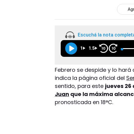
Agr
Escuchá la nota complet
1
1.5
10
10
Febrero se despide y lo har
indica la página oficial del
Se
sentido, para este
jueves 26
Juan
que la máxima alcance
pronosticada en 18°C.