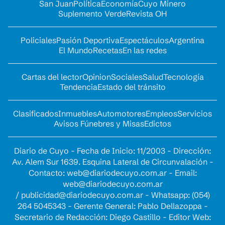
San Juan
Política
Economía
Cuyo Minero
Suplemento Verde
Revista OH
Policiales
Pasión Deportiva
Espectáculos
Argentina
El Mundo
Recetas
En las redes
Cartas del lector
Opinion
Sociales
Salud
Tecnología
Tendencia
Estado del tránsito
Clasificados
Inmuebles
Automotores
Empleos
Servicios
Avisos Fúnebres y Misas
Edictos
Diario de Cuyo - Fecha de Inicio: 11/2003 - Dirección:
Av. Alem Sur 1639. Esquina Lateral de Circunvalación -
Contacto:
web@diariodecuyo.com.ar
- Email:
web@diariodecuyo.com.ar
/
publicidad@diariodecuyo.com.ar
-
Whatsapp: (054)
264 5045343 - Gerente General: Pablo Dellazoppa -
Secretario de Redacción: Diego Castillo - Editor Web: