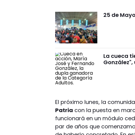
25 de Mayo 
La cueca t
González", 
El próximo lunes, la comunid
Patria
con la puesta en marc
funcionará en un módulo cedi
par de años que comenzamos
de haberlo concretado. En es