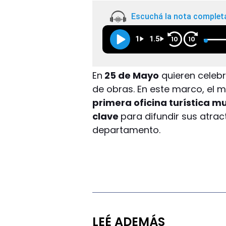
Escuchá la nota complet
1
1.5
10
10
En
25 de Mayo
quieren celebr
de obras. En este marco, el m
primera oficina turística m
clave
para difundir sus atrac
departamento.
LEÉ ADEMÁS