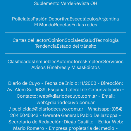
Suplemento Verde
Revista OH
Policiales
Pasión Deportiva
Espectáculos
Argentina
El Mundo
Recetas
En las redes
Cartas del lector
Opinion
Sociales
Salud
Tecnología
Tendencia
Estado del tránsito
Clasificados
Inmuebles
Automotores
Empleos
Servicios
Avisos Fúnebres y Misas
Edictos
Diario de Cuyo - Fecha de Inicio: 11/2003 - Dirección:
Av. Alem Sur 1639. Esquina Lateral de Circunvalación -
Contacto:
web@diariodecuyo.com.ar
- Email:
web@diariodecuyo.com.ar
/
publicidad@diariodecuyo.com.ar
-
Whatsapp: (054)
264 5045343 - Gerente General: Pablo Dellazoppa -
Secretario de Redacción: Diego Castillo - Editor Web:
Mario Romero - Empresa propietaria del medio -