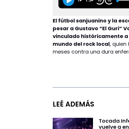
1
1.5
10
10
El fútbol sanjuanino y la e
pesar a Gustavo “El Guri” 
vinculado históricamente 
mundo del rock local
, quien
meses contra una dura enfe
LEÉ ADEMÁS
Tocada Inf
vuelve a e