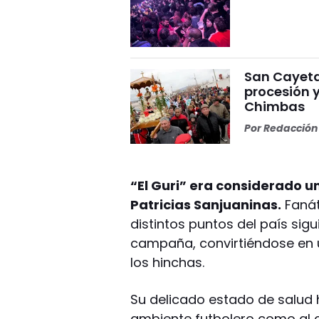
San Cayeta
procesión 
Chimbas
Por
Redacción 
“El Guri” era considerado u
Patricias Sanjuaninas.
Fanát
distintos puntos del país si
campaña, convirtiéndose en 
los hinchas.
Su delicado estado de salud 
ambiente futbolero como al c