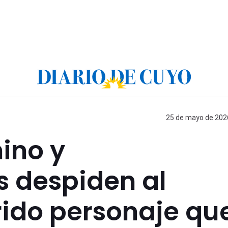
25 de mayo de 2026
nino y
 despiden al
rido personaje qu