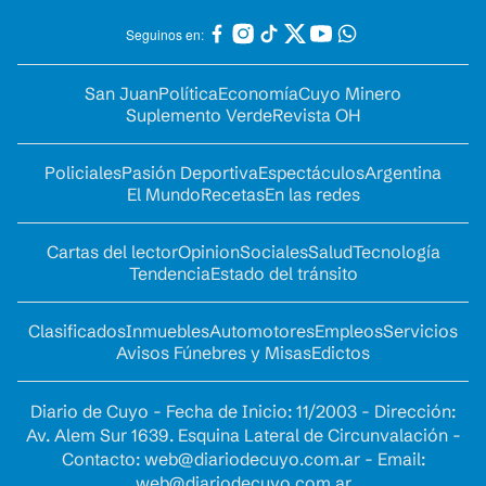
Seguinos en:
San Juan
Política
Economía
Cuyo Minero
Suplemento Verde
Revista OH
Policiales
Pasión Deportiva
Espectáculos
Argentina
El Mundo
Recetas
En las redes
Cartas del lector
Opinion
Sociales
Salud
Tecnología
Tendencia
Estado del tránsito
Clasificados
Inmuebles
Automotores
Empleos
Servicios
Avisos Fúnebres y Misas
Edictos
Diario de Cuyo - Fecha de Inicio: 11/2003 - Dirección:
Av. Alem Sur 1639. Esquina Lateral de Circunvalación -
Contacto:
web@diariodecuyo.com.ar
- Email:
web@diariodecuyo.com.ar