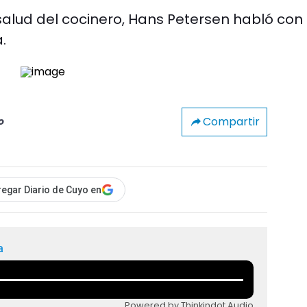
salud del cocinero, Hans Petersen habló con
.
Compartir
o
egar Diario de Cuyo en
a
Powered by Thinkindot Audio