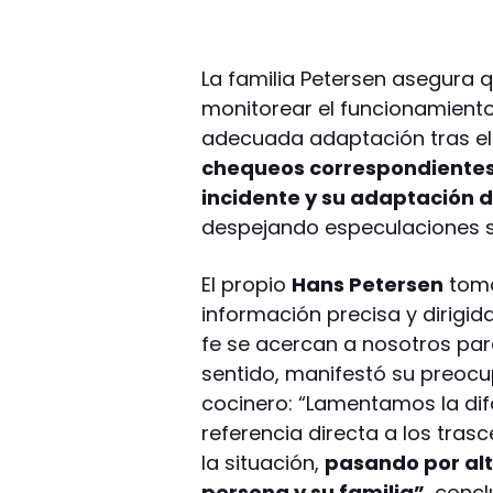
La familia Petersen asegura 
monitorear el funcionamiento 
adecuada adaptación tras el 
chequeos correspondientes,
incidente y su adaptación 
despejando especulaciones s
El propio
Hans Petersen
tomó
información precisa y dirigi
fe se acercan a nosotros par
sentido, manifestó su preocup
cocinero: “Lamentamos la dif
referencia directa a los trasc
la situación,
pasando por alt
persona y su familia”
, concl