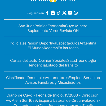
Seguinos en:
San Juan
Política
Economía
Cuyo Minero
Suplemento Verde
Revista OH
Policiales
Pasión Deportiva
Espectáculos
Argentina
El Mundo
Recetas
En las redes
Cartas del lector
Opinion
Sociales
Salud
Tecnología
Tendencia
Estado del tránsito
Clasificados
Inmuebles
Automotores
Empleos
Servicios
Avisos Fúnebres y Misas
Edictos
Diario de Cuyo - Fecha de Inicio: 11/2003 - Dirección:
Av. Alem Sur 1639. Esquina Lateral de Circunvalación -
Contacto:
web@diariodecuyo.com.ar
- Email: