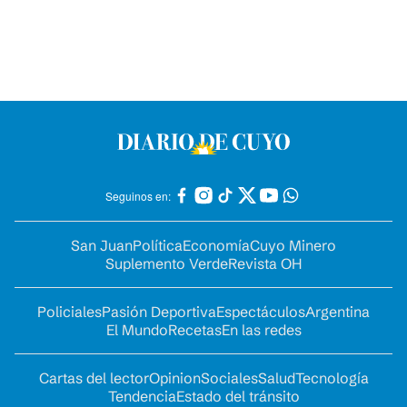
Seguinos en:
San Juan
Política
Economía
Cuyo Minero
Suplemento Verde
Revista OH
Policiales
Pasión Deportiva
Espectáculos
Argentina
El Mundo
Recetas
En las redes
Cartas del lector
Opinion
Sociales
Salud
Tecnología
Tendencia
Estado del tránsito