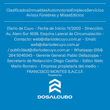
Clasificados
Inmuebles
Automotores
Empleos
Servicios
Avisos Fúnebres y Misas
Edictos
Diario de Cuyo - Fecha de Inicio: 11/2003 - Dirección:
Av. Alem Sur 1639. Esquina Lateral de Circunvalación -
Contacto:
web@diariodecuyo.com.ar
- Email:
web@diariodecuyo.com.ar
/
publicidad@diariodecuyo.com.ar
-
Whatsapp: (054)
264 5045343 - Gerente General: Pablo Dellazoppa -
Secretario de Redacción: Diego Castillo - Editor Web:
Mario Romero - Empresa propietaria del medio -
FRANCISCO MONTES S.A.C.I.F.