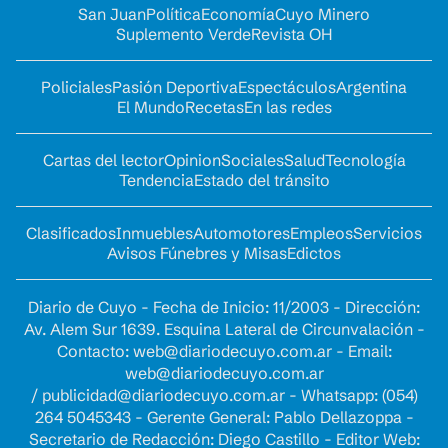
San Juan
Política
Economía
Cuyo Minero
Suplemento Verde
Revista OH
Policiales
Pasión Deportiva
Espectáculos
Argentina
El Mundo
Recetas
En las redes
Cartas del lector
Opinion
Sociales
Salud
Tecnología
Tendencia
Estado del tránsito
Clasificados
Inmuebles
Automotores
Empleos
Servicios
Avisos Fúnebres y Misas
Edictos
Diario de Cuyo - Fecha de Inicio: 11/2003 - Dirección:
Av. Alem Sur 1639. Esquina Lateral de Circunvalación -
Contacto:
web@diariodecuyo.com.ar
- Email:
web@diariodecuyo.com.ar
/
publicidad@diariodecuyo.com.ar
-
Whatsapp: (054)
264 5045343 - Gerente General: Pablo Dellazoppa -
Secretario de Redacción: Diego Castillo - Editor Web: