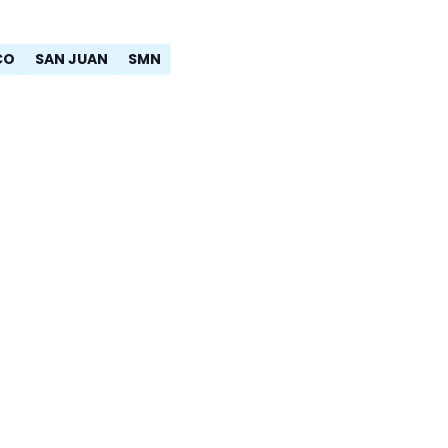
CO
SAN JUAN
SMN