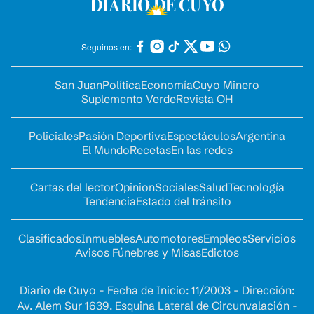
Seguinos en:
San Juan
Política
Economía
Cuyo Minero
Suplemento Verde
Revista OH
Policiales
Pasión Deportiva
Espectáculos
Argentina
El Mundo
Recetas
En las redes
Cartas del lector
Opinion
Sociales
Salud
Tecnología
Tendencia
Estado del tránsito
Clasificados
Inmuebles
Automotores
Empleos
Servicios
Avisos Fúnebres y Misas
Edictos
Diario de Cuyo - Fecha de Inicio: 11/2003 - Dirección:
Av. Alem Sur 1639. Esquina Lateral de Circunvalación -