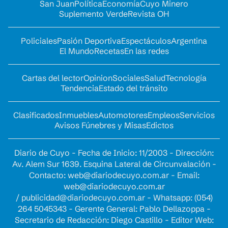
San Juan
Política
Economía
Cuyo Minero
Suplemento Verde
Revista OH
Policiales
Pasión Deportiva
Espectáculos
Argentina
El Mundo
Recetas
En las redes
Cartas del lector
Opinion
Sociales
Salud
Tecnología
Tendencia
Estado del tránsito
Clasificados
Inmuebles
Automotores
Empleos
Servicios
Avisos Fúnebres y Misas
Edictos
Diario de Cuyo - Fecha de Inicio: 11/2003 - Dirección:
Av. Alem Sur 1639. Esquina Lateral de Circunvalación -
Contacto:
web@diariodecuyo.com.ar
- Email:
web@diariodecuyo.com.ar
/
publicidad@diariodecuyo.com.ar
-
Whatsapp: (054)
264 5045343 - Gerente General: Pablo Dellazoppa -
Secretario de Redacción: Diego Castillo - Editor Web: