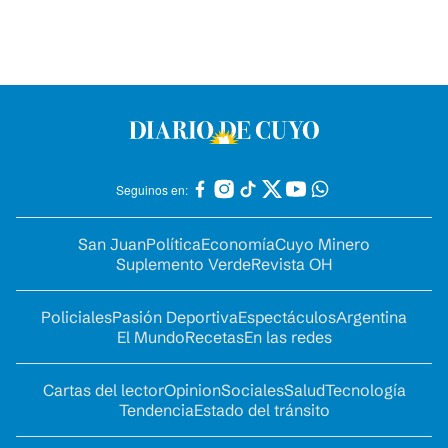
Seguinos en:
San Juan
Política
Economía
Cuyo Minero
Suplemento Verde
Revista OH
Policiales
Pasión Deportiva
Espectáculos
Argentina
El Mundo
Recetas
En las redes
Cartas del lector
Opinion
Sociales
Salud
Tecnología
Tendencia
Estado del tránsito