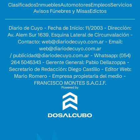
Clasificados
Inmuebles
Automotores
Empleos
Servicios
Avisos Fúnebres y Misas
Edictos
Diario de Cuyo - Fecha de Inicio: 11/2003 - Dirección:
Av. Alem Sur 1639. Esquina Lateral de Circunvalación -
Contacto:
web@diariodecuyo.com.ar
- Email:
web@diariodecuyo.com.ar
/
publicidad@diariodecuyo.com.ar
-
Whatsapp: (054)
264 5045343 - Gerente General: Pablo Dellazoppa -
Secretario de Redacción: Diego Castillo - Editor Web:
Mario Romero - Empresa propietaria del medio -
FRANCISCO MONTES S.A.C.I.F.