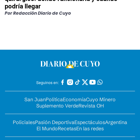
podría llegar
Por
Redacción Diario de Cuyo
Seguinos en:
San Juan
Política
Economía
Cuyo Minero
Suplemento Verde
Revista OH
Policiales
Pasión Deportiva
Espectáculos
Argentina
El Mundo
Recetas
En las redes