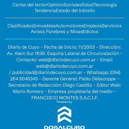
Cartas del lector
Opinion
Sociales
Salud
Tecnología
Tendencia
Estado del tránsito
Clasificados
Inmuebles
Automotores
Empleos
Servicios
Avisos Fúnebres y Misas
Edictos
Diario de Cuyo - Fecha de Inicio: 11/2003 - Dirección:
Av. Alem Sur 1639. Esquina Lateral de Circunvalación -
Contacto:
web@diariodecuyo.com.ar
- Email:
web@diariodecuyo.com.ar
/
publicidad@diariodecuyo.com.ar
-
Whatsapp: (054)
264 5045343 - Gerente General: Pablo Dellazoppa -
Secretario de Redacción: Diego Castillo - Editor Web:
Mario Romero - Empresa propietaria del medio -
FRANCISCO MONTES S.A.C.I.F.