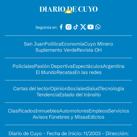
Seguinos en:
San Juan
Política
Economía
Cuyo Minero
Suplemento Verde
Revista OH
Policiales
Pasión Deportiva
Espectáculos
Argentina
El Mundo
Recetas
En las redes
Cartas del lector
Opinion
Sociales
Salud
Tecnología
Tendencia
Estado del tránsito
Clasificados
Inmuebles
Automotores
Empleos
Servicios
Avisos Fúnebres y Misas
Edictos
Diario de Cuyo - Fecha de Inicio: 11/2003 - Dirección: