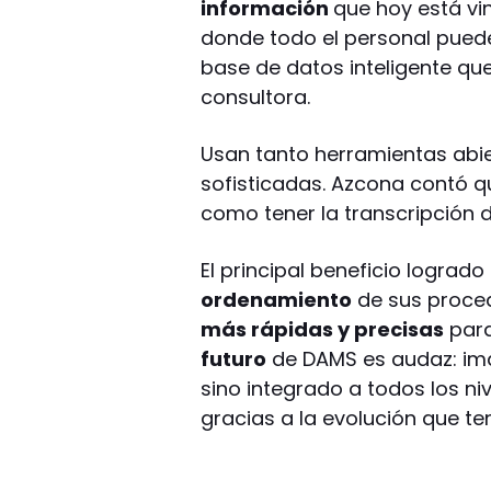
información
que hoy está vi
donde todo el personal puede
base de datos inteligente qu
consultora.
Usan tanto herramientas abi
sofisticadas. Azcona contó qu
como tener la transcripción 
El principal beneficio logrado
ordenamiento
de sus proced
más rápidas y precisas
para
futuro
de DAMS es audaz: ima
sino integrado a todos los n
gracias a la evolución que te