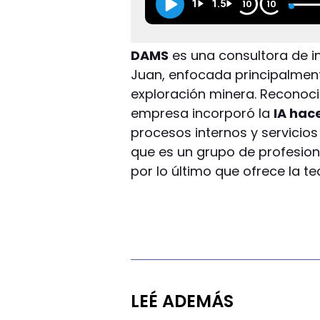
1
1.5
10
10
DAMS
es una consultora de i
Juan, enfocada principalmente
exploración minera. Reconoci
empresa incorporó la
IA hac
procesos internos y servicio
que es un grupo de profesio
por lo último que ofrece la te
LEÉ ADEMÁS