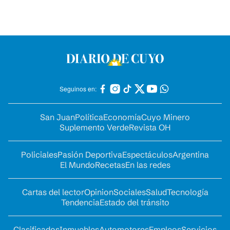
Seguinos en:
San Juan
Política
Economía
Cuyo Minero
Suplemento Verde
Revista OH
Policiales
Pasión Deportiva
Espectáculos
Argentina
El Mundo
Recetas
En las redes
Cartas del lector
Opinion
Sociales
Salud
Tecnología
Tendencia
Estado del tránsito
Clasificados
Inmuebles
Automotores
Empleos
Servicios