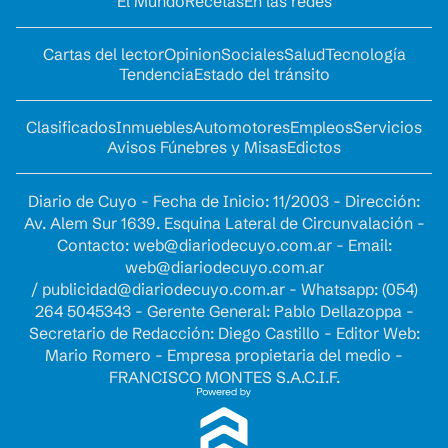
El Mundo
Recetas
En las redes
Cartas del lector
Opinion
Sociales
Salud
Tecnología
Tendencia
Estado del tránsito
Clasificados
Inmuebles
Automotores
Empleos
Servicios
Avisos Fúnebres y Misas
Edictos
Diario de Cuyo - Fecha de Inicio: 11/2003 - Dirección:
Av. Alem Sur 1639. Esquina Lateral de Circunvalación -
Contacto:
web@diariodecuyo.com.ar
- Email:
web@diariodecuyo.com.ar
/
publicidad@diariodecuyo.com.ar
-
Whatsapp: (054)
264 5045343 - Gerente General: Pablo Dellazoppa -
Secretario de Redacción: Diego Castillo - Editor Web:
Mario Romero - Empresa propietaria del medio -
FRANCISCO MONTES S.A.C.I.F.