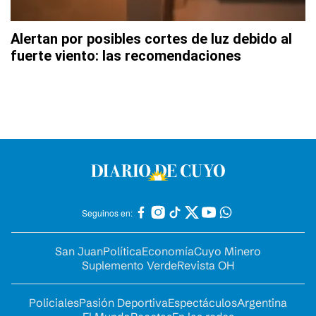
Alertan por posibles cortes de luz debido al
fuerte viento: las recomendaciones
Seguinos en:
San Juan
Política
Economía
Cuyo Minero
Suplemento Verde
Revista OH
Policiales
Pasión Deportiva
Espectáculos
Argentina