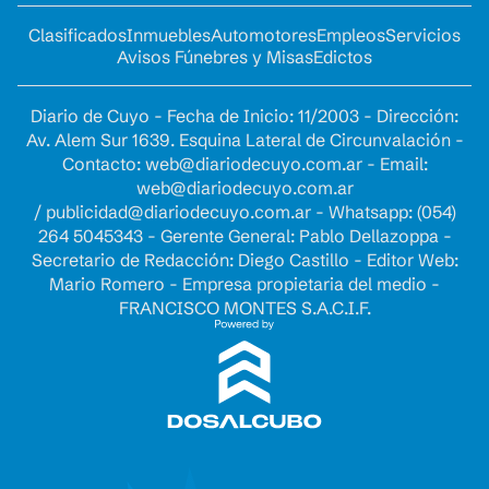
Clasificados
Inmuebles
Automotores
Empleos
Servicios
Avisos Fúnebres y Misas
Edictos
Diario de Cuyo - Fecha de Inicio: 11/2003 - Dirección:
Av. Alem Sur 1639. Esquina Lateral de Circunvalación -
Contacto:
web@diariodecuyo.com.ar
- Email:
web@diariodecuyo.com.ar
/
publicidad@diariodecuyo.com.ar
-
Whatsapp: (054)
264 5045343 - Gerente General: Pablo Dellazoppa -
Secretario de Redacción: Diego Castillo - Editor Web:
Mario Romero - Empresa propietaria del medio -
FRANCISCO MONTES S.A.C.I.F.