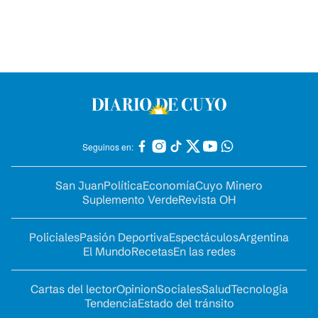
Seguinos en:
San Juan
Política
Economía
Cuyo Minero
Suplemento Verde
Revista OH
Policiales
Pasión Deportiva
Espectáculos
Argentina
El Mundo
Recetas
En las redes
Cartas del lector
Opinion
Sociales
Salud
Tecnología
Tendencia
Estado del tránsito