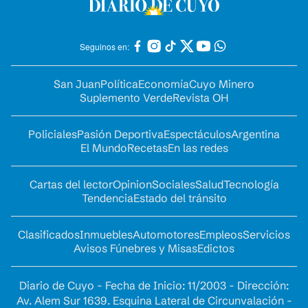
Seguinos en:
San Juan
Política
Economía
Cuyo Minero
Suplemento Verde
Revista OH
Policiales
Pasión Deportiva
Espectáculos
Argentina
El Mundo
Recetas
En las redes
Cartas del lector
Opinion
Sociales
Salud
Tecnología
Tendencia
Estado del tránsito
Clasificados
Inmuebles
Automotores
Empleos
Servicios
Avisos Fúnebres y Misas
Edictos
Diario de Cuyo - Fecha de Inicio: 11/2003 - Dirección:
Av. Alem Sur 1639. Esquina Lateral de Circunvalación -