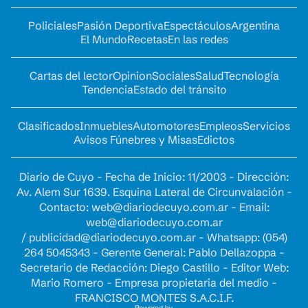
Policiales
Pasión Deportiva
Espectáculos
Argentina
El Mundo
Recetas
En las redes
Cartas del lector
Opinion
Sociales
Salud
Tecnología
Tendencia
Estado del tránsito
Clasificados
Inmuebles
Automotores
Empleos
Servicios
Avisos Fúnebres y Misas
Edictos
Diario de Cuyo - Fecha de Inicio: 11/2003 - Dirección:
Av. Alem Sur 1639. Esquina Lateral de Circunvalación -
Contacto:
web@diariodecuyo.com.ar
- Email:
web@diariodecuyo.com.ar
/
publicidad@diariodecuyo.com.ar
-
Whatsapp: (054)
264 5045343 - Gerente General: Pablo Dellazoppa -
Secretario de Redacción: Diego Castillo - Editor Web:
Mario Romero - Empresa propietaria del medio -
FRANCISCO MONTES S.A.C.I.F.