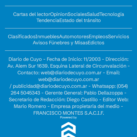
Cartas del lector
Opinion
Sociales
Salud
Tecnología
Tendencia
Estado del tránsito
Clasificados
Inmuebles
Automotores
Empleos
Servicios
Avisos Fúnebres y Misas
Edictos
Diario de Cuyo - Fecha de Inicio: 11/2003 - Dirección:
Av. Alem Sur 1639. Esquina Lateral de Circunvalación -
Contacto:
web@diariodecuyo.com.ar
- Email:
web@diariodecuyo.com.ar
/
publicidad@diariodecuyo.com.ar
-
Whatsapp: (054)
264 5045343 - Gerente General: Pablo Dellazoppa -
Secretario de Redacción: Diego Castillo - Editor Web:
Mario Romero - Empresa propietaria del medio -
FRANCISCO MONTES S.A.C.I.F.