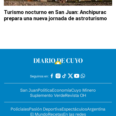
Turismo nocturno en San Juan: Anchipurac
prepara una nueva jornada de astroturismo
Seguinos en:
San Juan
Política
Economía
Cuyo Minero
Suplemento Verde
Revista OH
Policiales
Pasión Deportiva
Espectáculos
Argentina
El Mundo
Recetas
En las redes