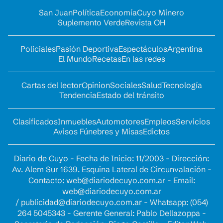
San Juan
Política
Economía
Cuyo Minero
Suplemento Verde
Revista OH
Policiales
Pasión Deportiva
Espectáculos
Argentina
El Mundo
Recetas
En las redes
Cartas del lector
Opinion
Sociales
Salud
Tecnología
Tendencia
Estado del tránsito
Clasificados
Inmuebles
Automotores
Empleos
Servicios
Avisos Fúnebres y Misas
Edictos
Diario de Cuyo - Fecha de Inicio: 11/2003 - Dirección:
Av. Alem Sur 1639. Esquina Lateral de Circunvalación -
Contacto:
web@diariodecuyo.com.ar
- Email:
web@diariodecuyo.com.ar
/
publicidad@diariodecuyo.com.ar
-
Whatsapp: (054)
264 5045343 - Gerente General: Pablo Dellazoppa -